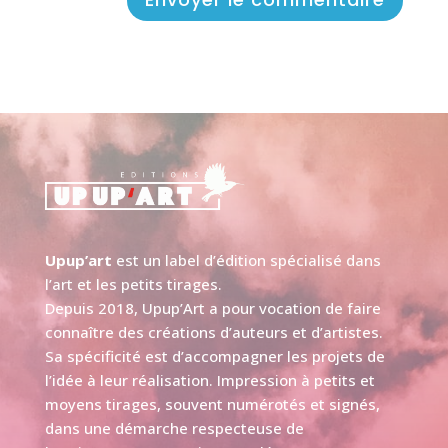
Upup’art
est un label d’édition spécialisé dans
l’art et les petits tirages.
Depuis 2018, Upup’Art a pour vocation de faire
connaître des créations d’auteurs et d’artistes.
Sa spécificité est d’accompagner les projets de
l’idée à leur réalisation. Impression à petits et
moyens tirages, souvent numérotés et signés,
dans une démarche respecteuse de